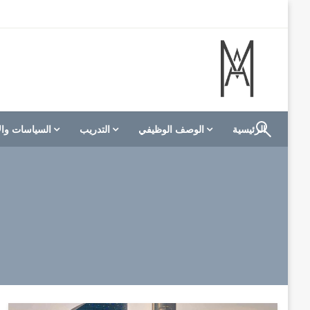
لتخطي
لى
لمحتوى
الموقع الأول للعاملين في الفنادق في العالم العربي
M A hotels | إم ايه هوتيلز
الرئيسية
الوصف الوظيفي
التدريب
السياسات وال