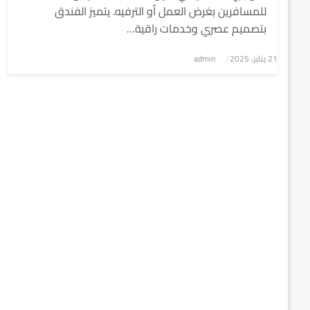
للمسافرين بغرض العمل أو الترفيه. يتميز الفندق
بتصميم عصري وخدمات راقية…
نُشر
21 يناير، 2025
admin
في