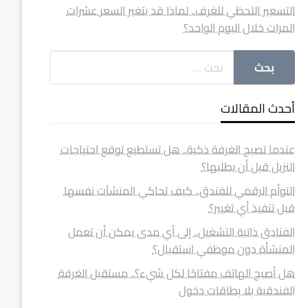
التسعير اللحظي للغرف.. لماذا قد يتغير السعر عشرات
المرات خلال اليوم الواحد؟
أحدث المقالات
عندما تصبح الغرفة ذكية.. هل تستطيع توقع احتياجات
النزيل قبل أن يطلبها؟
التوأم الرقمي للفندق.. كيف تحاكي المنشآت نفسها
قبل تنفيذ أي تغيير؟
الفنادق ذاتية التشغيل.. إلى أي مدى يمكن أن تعمل
المنشأة دون موظفي استقبال؟
هل أصبح الهاتف مفتاحًا لكل شيء؟.. مستقبل الغرفة
الفندقية بلا بطاقات دخول