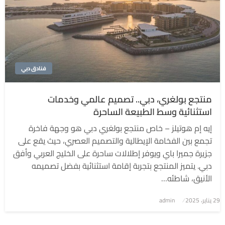
فنادق دبي
منتجع بولغري، دبي.. تصميم عالمي وخدمات
استثنائية وسط الطبيعة الساحرة
إيه إم هوتيلز – خاص منتجع بولغري دبي هو وجهة فاخرة
تجمع بين الفخامة الإيطالية والتصميم العصري، حيث يقع على
جزيرة جميرا باي ويوفر إطلالات ساحرة على الخليج العربي وأفق
دبي. يتميز المنتجع بتجربة إقامة استثنائية بفضل تصميمه
الأنيق، شاطئه…
نُشر
29 يناير، 2025
admin
في