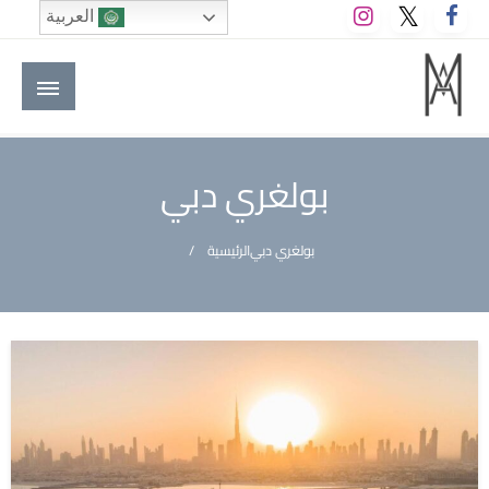
لتخطي
العربية
لى
لمحتوى
M A hotels | إم ايه هوتيلز
الموقع الأول للعاملين في الفنادق في العالم العربي
بولغري دبي
بولغري دبي
الرئيسية