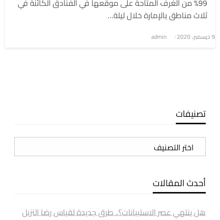
99% من الغرف المتاحة على موقعها في الفنادق الكائنة في
ثلاث مناطق بالإمارة خلال ليلة…
9 ديسمبر، 2020
نُشر
admin
في
تصنيفات
تصنيفات
أحدث المقالات
هل ينتهي عصر الاستبيانات؟.. طرق جديدة لقياس رضا النزيل