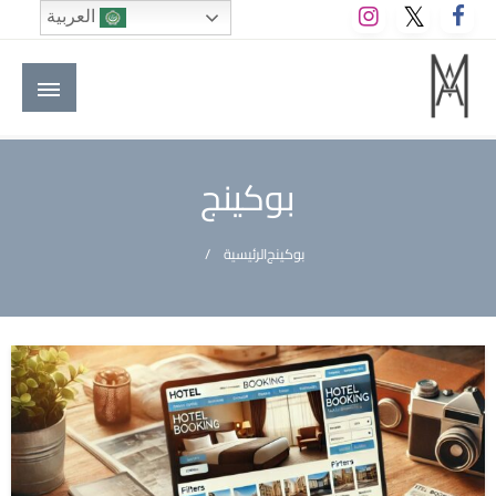
لتخطي
العربية
لى
لمحتوى
M A hotels | إم ايه هوتيلز
الموقع الأول للعاملين في الفنادق في العالم العربي
بوكينج
بوكينج
الرئيسية