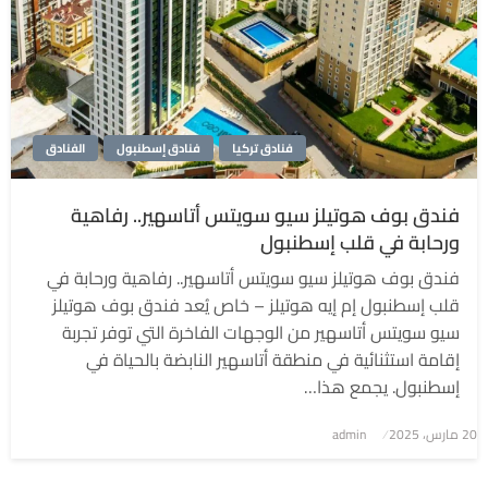
فنادق تركيا
فنادق إسطنبول
الفنادق
فندق بوف هوتيلز سيو سويتس أتاسهير.. رفاهية
ورحابة في قلب إسطنبول
فندق بوف هوتيلز سيو سويتس أتاسهير.. رفاهية ورحابة في
قلب إسطنبول إم إيه هوتيلز – خاص يُعد فندق بوف هوتيلز
سيو سويتس أتاسهير من الوجهات الفاخرة التي توفر تجربة
إقامة استثنائية في منطقة أتاسهير النابضة بالحياة في
إسطنبول. يجمع هذا…
نُشر
20 مارس، 2025
admin
في