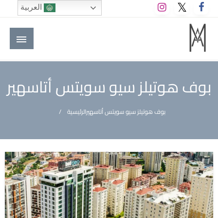
لتخطي
العربية
لى
لمحتوى
M A hotels | إم ايه هوتيلز
الموقع الأول للعاملين في الفنادق في العالم العربي
بوف هوتيلز سيو سويتس أتاسهير
بوف هوتيلز سيو سويتس أتاسهير
الرئيسية