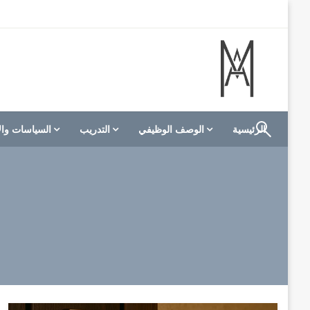
لتخطي
لى
لمحتوى
الموقع الأول للعاملين في الفنادق في العالم العربي
M A hotels | إم ايه هوتيلز
الرئيسية
الوصف الوظيفي
التدريب
السياسات وال