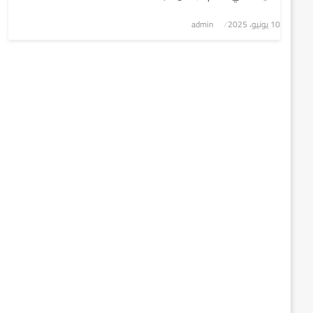
نُشر
10 يونيو، 2025
admin
في