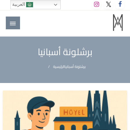
لتخطي
العربية
لى
لمحتوى
M A hotels | إم ايه هوتيلز
الموقع الأول للعاملين في الفنادق في العالم العربي
برشلونة أسبانيا
برشلونة أسبانيا
الرئيسية