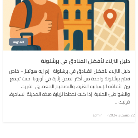
المدونة
دليل النزلاء لأفضل الفنادق في برشلونة
دليل النزلاء لأفضل الفنادق في برشلونة إم إيه هوتيلز – خاص
تعتبر برشلونة واحدة من أكثر المدن إثارة في أوروبا، حيث تجمع
بين الثقافة الإسبانية الغنية، والتصميم المعماري الفريد،
والشواطئ الخلابة. إذا كنت تخطط لزيارة هذه المدينة الساحرة،
فإليك…
نُشر
22 ديسمبر، 2024
admin
في