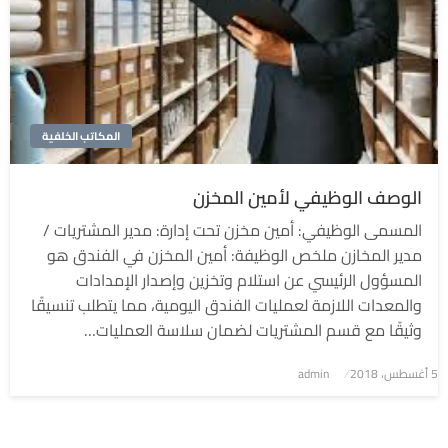
المكاتب الخلفية
الوصف الوظيفي لأمين المخزن
المسمى الوظيفي: أمين مخزن تحت إدارة: مدير المشتريات /
مدير المخازن ملخص الوظيفة: أمين المخزن في الفندق هو
المسؤول الرئيسي عن استلام وتخزين وإصدار الإمدادات
والمعدات اللازمة لعمليات الفندق اليومية، مما يتطلب تنسيقًا
وثيقًا مع قسم المشتريات لضمان سلاسة العمليات…
5 أغسطس، 2018
نُشر
admin
في