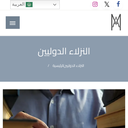
لتخطي
العربية
لى
لمحتوى
M A hotels | إم ايه هوتيلز
الموقع الأول للعاملين في الفنادق في العالم العربي
النزلاء الدوليين
النزلاء الدوليين
الرئيسية