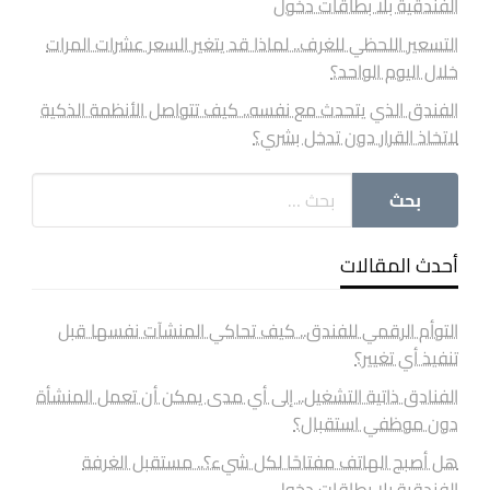
الفندقية بلا بطاقات دخول
التسعير اللحظي للغرف.. لماذا قد يتغير السعر عشرات المرات
خلال اليوم الواحد؟
الفندق الذي يتحدث مع نفسه.. كيف تتواصل الأنظمة الذكية
لاتخاذ القرار دون تدخل بشري؟
أحدث المقالات
التوأم الرقمي للفندق.. كيف تحاكي المنشآت نفسها قبل
تنفيذ أي تغيير؟
الفنادق ذاتية التشغيل.. إلى أي مدى يمكن أن تعمل المنشأة
دون موظفي استقبال؟
هل أصبح الهاتف مفتاحًا لكل شيء؟.. مستقبل الغرفة
الفندقية بلا بطاقات دخول