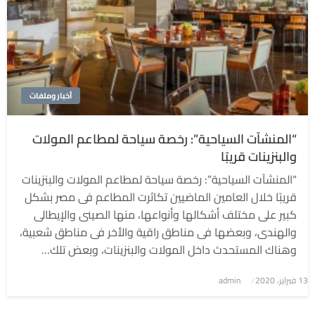
أخبار وملفات
“المنشآت السياحية”: رخصة سياحة لمطاعم المولات
والبنزينات قريبًا
“المنشآت السياحية”: رخصة سياحة لمطاعم المولات والبنزينات
قريبًا خلال العامين الماضيين تكاثرت المطاعم فى مصر بشكل
كبير على مختلف أشكالها وأنواعها، منها الصينى والإيطالى
والهندى، وبعضها فى مناطق راقية والأخر فى مناطق شعبية،
وهناك المستحدث داخل المولات والبنزينات، وبعض تلك…
نُشر
13 فبراير، 2020
admin
في