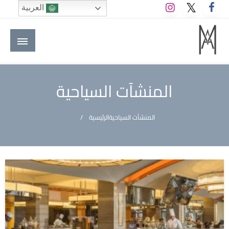
لتخطي
العربية
لى
لمحتوى
M A hotels | إم ايه هوتيلز
الموقع الأول للعاملين في الفنادق في العالم العربي
المنشآت السياحية
المنشآت السياحية
الرئيسية