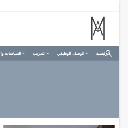
لتخطي
لى
لمحتوى
الموقع الأول للعاملين في الفنادق في العالم العربي
M A hotels | إم ايه هوتيلز
الرئيسية
الوصف الوظيفي
التدريب
السياسات وال