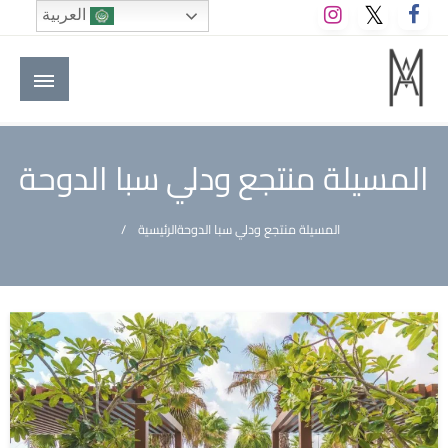
لتخطي
العربية
لى
لمحتوى
M A hotels | إم ايه هوتيلز
الموقع الأول للعاملين في الفنادق في العالم العربي
المسيلة منتجع ودلي سبا الدوحة
المسيلة منتجع ودلي سبا الدوحة
الرئيسية