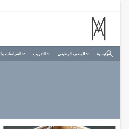
لتخطي
لى
لمحتوى
الموقع الأول للعاملين في الفنادق في العالم العربي
M A hotels | إم ايه هوتيلز
الرئيسية
الوصف الوظيفي
التدريب
السياسات وال