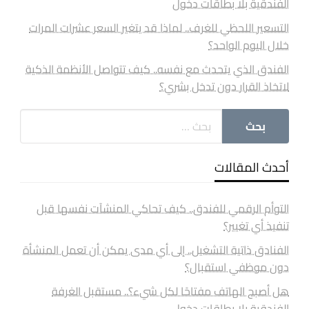
الفندقية بلا بطاقات دخول
التسعير اللحظي للغرف.. لماذا قد يتغير السعر عشرات المرات
خلال اليوم الواحد؟
الفندق الذي يتحدث مع نفسه.. كيف تتواصل الأنظمة الذكية
لاتخاذ القرار دون تدخل بشري؟
أحدث المقالات
التوأم الرقمي للفندق.. كيف تحاكي المنشآت نفسها قبل
تنفيذ أي تغيير؟
الفنادق ذاتية التشغيل.. إلى أي مدى يمكن أن تعمل المنشأة
دون موظفي استقبال؟
هل أصبح الهاتف مفتاحًا لكل شيء؟.. مستقبل الغرفة
الفندقية بلا بطاقات دخول