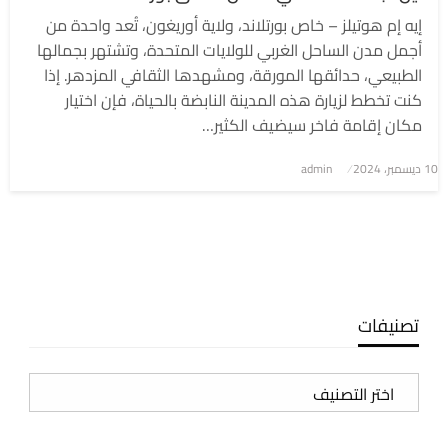
إيه إم هوتيلز – خاص بورتلاند، ولاية أوريغون، تُعد واحدة من
أجمل مدن الساحل الغربي للولايات المتحدة، وتشتهر بجمالها
الطبيعي، حدائقها المورقة، ومشهدها الثقافي المزدهر. إذا
كنت تخطط لزيارة هذه المدينة النابضة بالحياة، فإن اختيار
مكان إقامة فاخر سيضيف الكثير…
نُشر
10 ديسمبر، 2024
admin
في
تصنيفات
تصنيفات