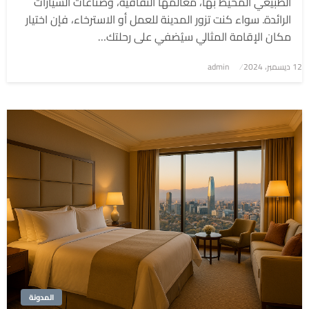
الطبيعي المحيط بها، معالمها الثقافية، وصناعات السيارات
الرائدة. سواء كنت تزور المدينة للعمل أو الاسترخاء، فإن اختيار
مكان الإقامة المثالي سيُضفي على رحلتك…
نُشر
12 ديسمبر، 2024
admin
في
المدونة