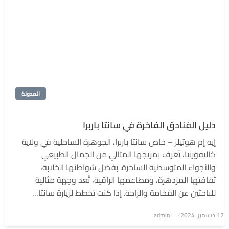
المدونة
دليل الفنادق الفاخرة في سانتا باربرا
إيه إم هوتيلز – خاص سانتا باربرا، الجوهرة الساحلية في ولاية
كاليفورنيا، تُعرف بمزيجها المثالي من الجمال الطبيعي
والأجواء المتوسطية الساحرة. بفضل شواطئها الخلابة،
ثقافتها المزدهرة، ومطاعمها الراقية، تُعد وجهة مثالية
للباحثين عن الفخامة والراحة. إذا كنت تخطط لزيارة سانتا…
نُشر
12 ديسمبر، 2024
admin
في