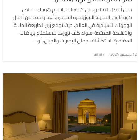
دليل أفضل الفنادق في كوينزتاون إيه إم هوتيلز – خاص
كوينزتاون، المدينة النيوزيلندية الساحرة، تُعد واحدة من أجمل
الوجهات السياحية في العالم، حيث تجمع بين الطبيعة الخلابة
والأنشطة الممتعة. سواء كنت تزورها للاستمتاع برياضات
المغامرة، استكشاف جمال البحيرات والجبال، أو…
نُشر
12 ديسمبر، 2024
admin
في