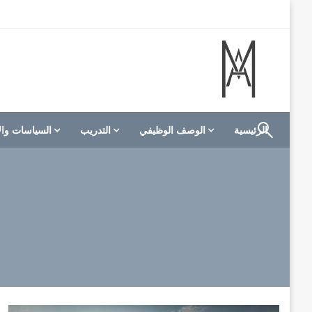
لتخطي
لى
لمحتوى
الموقع الأول للعاملين في الفنادق في العالم العربي
M A hotels | إم ايه هوتيلز
الرئيسية
الوصف الوظيفي
التدريب
السياسات وال