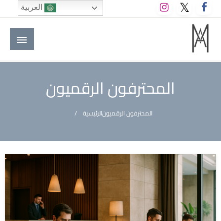
لتخطي
العربية
لى
لمحتوى
M A hotels | إم ايه هوتيلز
الموقع الأول للعاملين في الفنادق في العالم العربي
المحترفون الرقميون
المحترفون الرقميون
الرئيسية