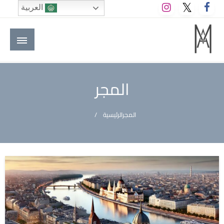
لتخطي
العربية
لى
لمحتوى
M A hotels | إم ايه هوتيلز
الموقع الأول للعاملين في الفنادق في العالم العربي
المجر
المجر
الرئيسية