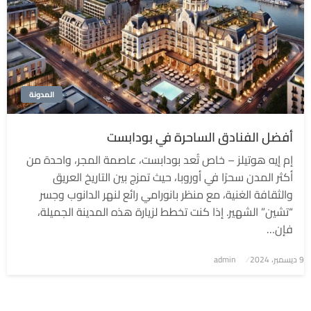
المدونة
أفضل الفنادق الساحرة في بودابست
إم إيه هوتيلز – خاص تُعد بودابست، عاصمة المجر، واحدة من
أكثر المدن سحرًا في أوروبا، حيث تمزج بين التاريخ العريق
والثقافة الغنية، مع منظر بانورامي رائع لنهر الدانوب وجسر
“تشين” الشهير. إذا كنت تخطط لزيارة هذه المدينة الجميلة،
فإن…
9 ديسمبر، 2024
نُشر
admin
في