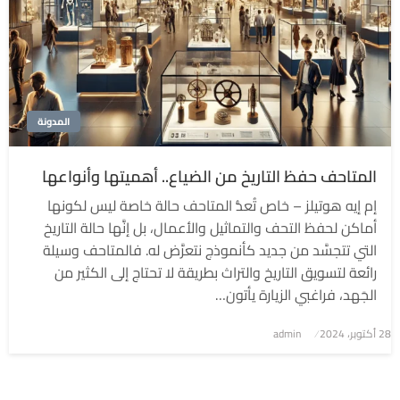
المدونة
المتاحف حفظ التاريخ من الضياع.. أهميتها وأنواعها
إم إيه هوتيلز – خاص تُعدُّ المتاحف حالة خاصة ليس لكونها
أماكن لحفظ التحف والتماثيل والأعمال، بل إنَّها حالة التاريخ
التي تتجسَّد من جديد كأنموذج نتعرَّض له. فالمتاحف وسيلة
رائعة لتسويق التاريخ والتراث بطريقة لا تحتاج إلى الكثير من
الجَهد، فراغبي الزيارة يأتون…
نُشر
28 أكتوبر، 2024
admin
في