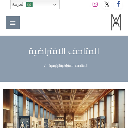
لتخطي
العربية
لى
لمحتوى
M A hotels | إم ايه هوتيلز
الموقع الأول للعاملين في الفنادق في العالم العربي
المتاحف الافتراضية
المتاحف الافتراضية
الرئيسية