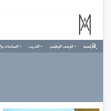
لتخطي
لى
لمحتوى
الموقع الأول للعاملين في الفنادق في العالم العربي
M A hotels | إم ايه هوتيلز
الرئيسية
الوصف الوظيفي
التدريب
السياسات وال