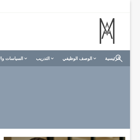
لتخطي
لى
لمحتوى
الموقع الأول للعاملين في الفنادق في العالم العربي
M A hotels | إم ايه هوتيلز
الرئيسية
الوصف الوظيفي
التدريب
السياسات وال