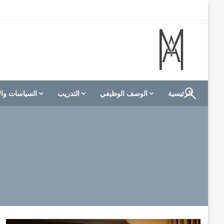
لتخطي
لى
لمحتوى
الموقع الأول للعاملين في الفنادق في العالم العربي
M A hotels | إم ايه هوتيلز
الرئيسية
الوصف الوظيفي
التدريب
السياسات وال