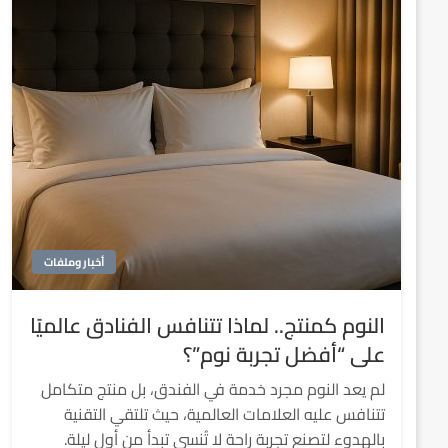
أخبار وملفات
النوم كمنتج.. لماذا تتنافس الفنادق عالميًا
على “أفضل تجربة نوم”؟
لم يعد النوم مجرد خدمة في الفندق، بل منتج متكامل
تتنافس عليه العلامات العالمية، حيث تلتقي التقنية
بالهدوء لتصنع تجربة راحة لا تُنسى تبدأ من أول ليلة.