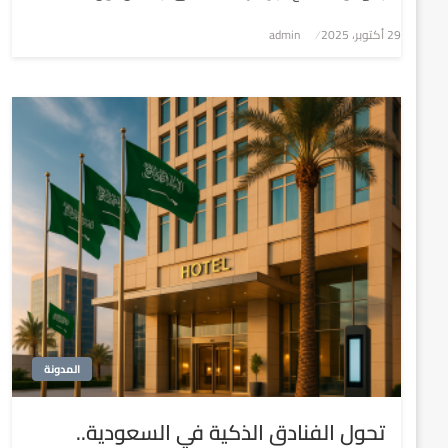
نُشر
29 أكتوبر، 2025
admin
في
المدونة
تحول الفنادق الذكية في السعودية..