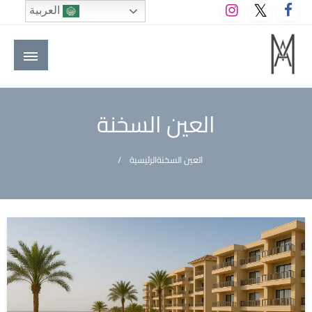
لتخطي
العربية
لى
لمحتوى
M A hotels | إم ايه هوتيلز
الموقع الأول للعاملين في الفنادق في العالم العربي
العين السخنة
العين السخنة
الرئيسية