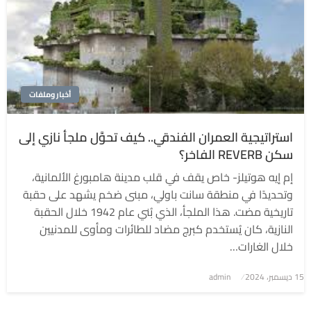
أخبار وملفات
استراتيجية العمران الفندقي.. كيف تحوَّل ملجأ نازي إلى
سكن REVERB الفاخر؟
إم إيه هوتيلز- خاص يقف في قلب مدينة هامبورغ الألمانية،
وتحديدًا في منطقة سانت باولي، مبنى ضخم يشهد على حقبة
تاريخية مضت. هذا الملجأ، الذي بُني عام 1942 خلال الحقبة
النازية، كان يُستخدم كبرج مضاد للطائرات ومأوى للمدنيين
خلال الغارات…
نُشر
15 ديسمبر، 2024
admin
في