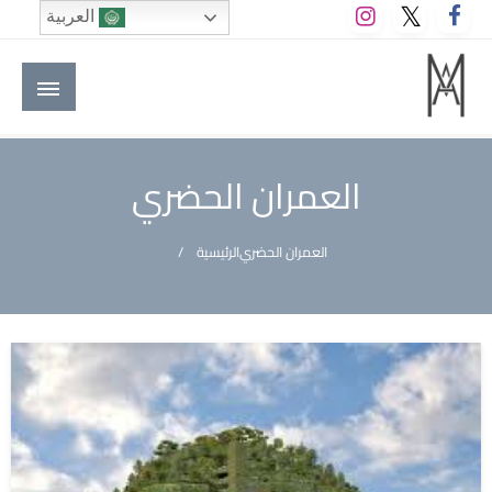
لتخطي
العربية
لى
لمحتوى
M A hotels | إم ايه هوتيلز
الموقع الأول للعاملين في الفنادق في العالم العربي
العمران الحضري
العمران الحضري
الرئيسية