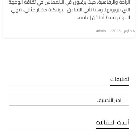
الراحة والرفاهية، حيث يرغبون في الانغماس في ثقافة الوجهة
التي يزورونها. وهنا تأتي الفنادق البوتيكية كخيار مثالي، فهي
لا توفر فقط أماكن إقامة…
4 مارس، 2025
نُشر
admin
في
تصنيفات
تصنيفات
أحدث المقالات