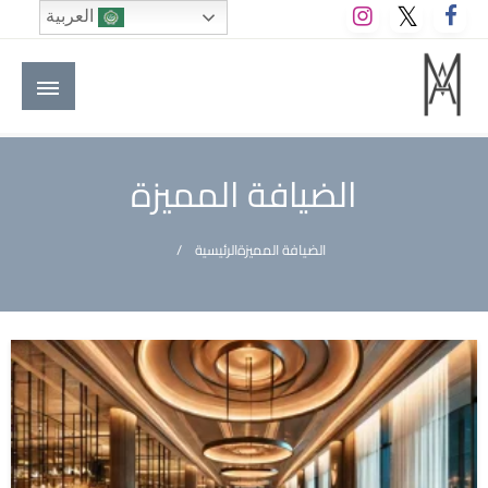
لتخطي
العربية
لى
لمحتوى
M A hotels | إم ايه هوتيلز
الموقع الأول للعاملين في الفنادق في العالم العربي
الضيافة المميزة
الضيافة المميزة
الرئيسية