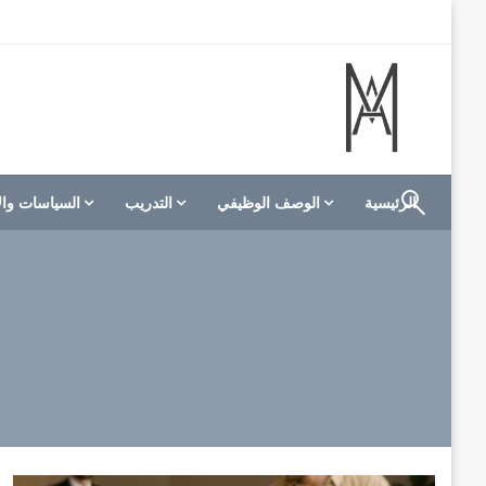
لتخطي
لى
لمحتوى
الموقع الأول للعاملين في الفنادق في العالم العربي
M A hotels | إم ايه هوتيلز
الرئيسية
الوصف الوظيفي
التدريب
السياسات وال