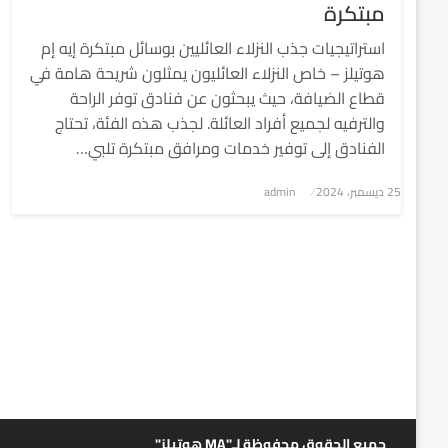
مبتكرة
استراتيجيات جذب النزلاء العائليين بوسائل مبتكرة إيه إم
هوتيلز – خاص النزلاء العائليون يمثلون شريحة هامة في
قطاع الضيافة، حيث يبحثون عن فنادق توفر الراحة
والترفيه لجميع أفراد العائلة. لجذب هذه الفئة، تحتاج
الفنادق إلى توفير خدمات ومرافق مبتكرة تلبي…
نُشر
25 ديسمبر، 2024
admin
في
جميع الحقوق محفوظة لـ"MA هوتيلز"