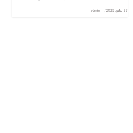
نُشر
28 مايو، 2025
admin
في