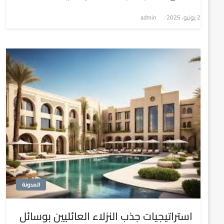
2 يونيو، 2025
نُشر
admin
في
المدونة
استراتيجيات جذب النزلاء العائليين بوسائل