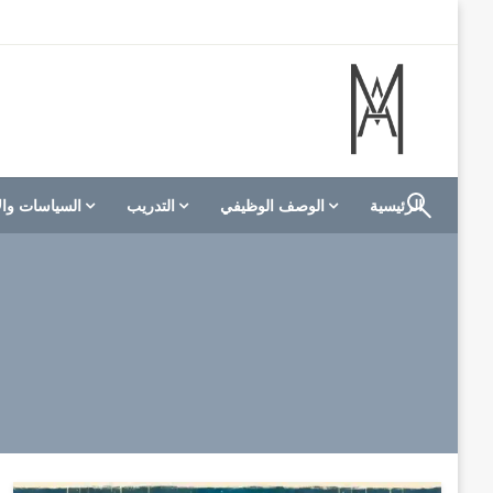
لتخطي
لى
لمحتوى
الموقع الأول للعاملين في الفنادق في العالم العربي
M A hotels | إم ايه هوتيلز
الرئيسية
الوصف الوظيفي
التدريب
السياسات وال