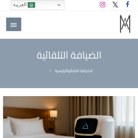
لتخطي
العربية
لى
لمحتوى
M A hotels | إم ايه هوتيلز
الموقع الأول للعاملين في الفنادق في العالم العربي
الضيافة التلقائية
الضيافة التلقائية
الرئيسية