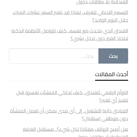
الفندقية بلا بطاقات دخول
التسعير اللحظي للغرف.. لماذا قد يتغير السعر عشرات المرات
خلال اليوم الواحد؟
الفندق الذي يتحدث مع نفسه.. كيف تتواصل الأنظمة الذكية
لاتخاذ القرار دون تدخل بشري؟
أحدث المقالات
التوأم الرقمي للفندق.. كيف تحاكي المنشآت نفسها قبل
تنفيذ أي تغيير؟
الفنادق ذاتية التشغيل.. إلى أي مدى يمكن أن تعمل المنشأة
دون موظفي استقبال؟
هل أصبح الهاتف مفتاحًا لكل شيء؟.. مستقبل الغرفة
الفندقية بلا بطاقات دخول