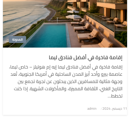
المدونة
إقامة فاخرة في أفضل فنادق ليما
إقامة فاخرة في أفضل فنادق ليما إيه إم هوتيلز – خاص ليما،
عاصمة بيرو وأحد أبرز المدن الساحلية في أمريكا الجنوبية، تُعد
وجهة مثالية للمسافرين الذين يبحثون عن تجربة تجمع بين
التاريخ الغني، الثقافة المميزة، والمأكولات الشهية. إذا كنت
تخطط…
نُشر
11 ديسمبر، 2024
admin
في