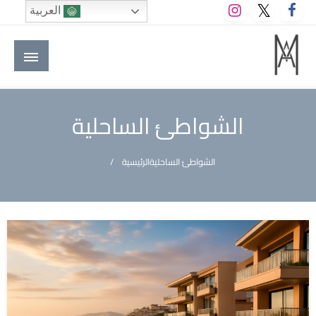
لتخطي
العربية
لى
لمحتوى
M A hotels | إم ايه هوتيلز
الموقع الأول للعاملين في الفنادق في العالم العربي
الشواطئ الساحلية
الشواطئ الساحلية
الرئيسية