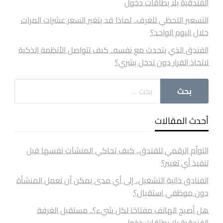
الفندقية بلا بطاقات دخول
التسعير اللحظي للغرف.. لماذا قد يتغير السعر عشرات المرات
خلال اليوم الواحد؟
الفندق الذي يتحدث مع نفسه.. كيف تتواصل الأنظمة الذكية
لاتخاذ القرار دون تدخل بشري؟
أحدث المقالات
التوأم الرقمي للفندق.. كيف تحاكي المنشآت نفسها قبل
تنفيذ أي تغيير؟
الفنادق ذاتية التشغيل.. إلى أي مدى يمكن أن تعمل المنشأة
دون موظفي استقبال؟
هل أصبح الهاتف مفتاحًا لكل شيء؟.. مستقبل الغرفة
الفندقية بلا بطاقات دخول