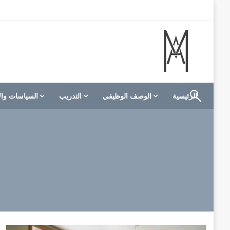
لتخطي
لى
لمحتوى
الموقع الأول للعاملين في الفنادق في العالم العربي
M A hotels | إم ايه هوتيلز
الرئيسية
الوصف الوظيفي
التدريب
السياسات وال