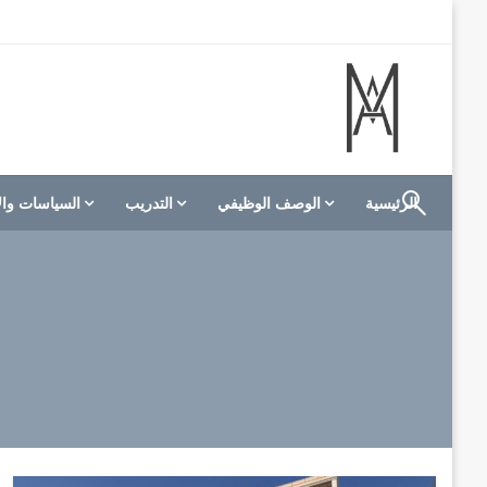
لتخطي
لى
لمحتوى
الموقع الأول للعاملين في الفنادق في العالم العربي
M A hotels | إم ايه هوتيلز
الرئيسية
الوصف الوظيفي
التدريب
السياسات وال