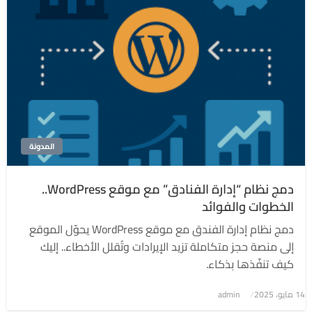
المدونة
دمج نظام “إدارة الفنادق” مع موقع WordPress..
الخطوات والفوائد
دمج نظام إدارة الفندق مع موقع WordPress يحوّل الموقع
إلى منصة حجز متكاملة تزيد الإيرادات وتُقلل الأخطاء.. إليك
كيف تنفّذها بذكاء.
نُشر
14 مايو، 2025
admin
في