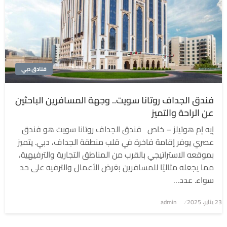
فنادق دبي
فندق الجداف روتانا سويت.. وجهة المسافرين الباحثين
عن الراحة والتميز
إيه إم هوتيلز – خاص فندق الجداف روتانا سويت هو فندق
عصري يوفر إقامة فاخرة في قلب منطقة الجداف، دبي. يتميز
بموقعه الاستراتيجي بالقرب من المناطق التجارية والترفيهية،
مما يجعله مثاليًا للمسافرين بغرض الأعمال والترفيه على حد
سواء. عدد…
نُشر
23 يناير، 2025
admin
في