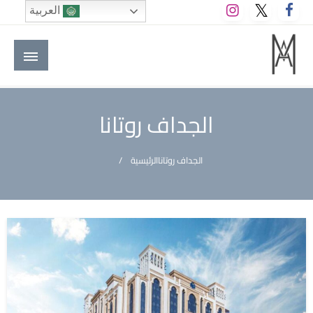
لتخطي
العربية
لى
لمحتوى
M A hotels | إم ايه هوتيلز
الموقع الأول للعاملين في الفنادق في العالم العربي
الجداف روتانا
الجداف روتانا
الرئيسية