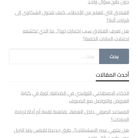
دون طرح سؤال واحد
الفنادق التي تتعلم من الأخطاء.. كيف تتحول الشكاوى إلى
قرارات آلية؟
هل تعرف الفنادق سبب اختيارك لها؟.. ما الذي تكشفه
تحليلات البيانات الخفية؟
أحدث المقالات
الذكاء الاصطناعي التوليدي في الضيافة: ثورة في كتابة
العروض والتواصل مع الضيوف
المساعد الصوتي داخل الغرفة.. رفاهية تقنية أم أداة لزيادة
الإيرادات؟
هل ينتهي عصر الاستبيانات؟.. طرق جديدة لقياس رضا النزيل
دون طرح سؤال واحد