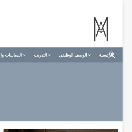
لتخطي
لى
لمحتوى
الموقع الأول للعاملين في الفنادق في العالم العربي
M A hotels | إم ايه هوتيلز
الرئيسية
الوصف الوظيفي
التدريب
السياسات وال