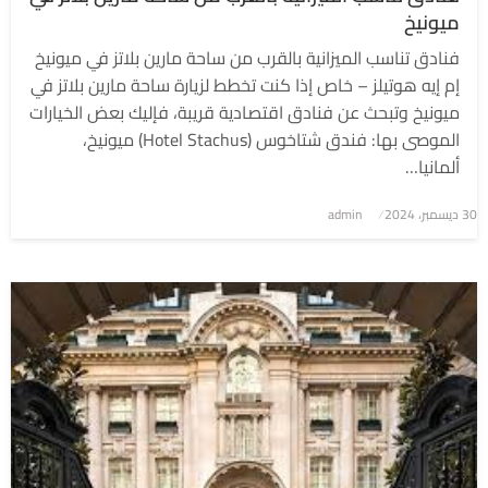
ميونيخ
فنادق تناسب الميزانية بالقرب من ساحة مارين بلاتز في ميونيخ
إم إيه هوتيلز – خاص إذا كنت تخطط لزيارة ساحة مارين بلاتز في
ميونيخ وتبحث عن فنادق اقتصادية قريبة، فإليك بعض الخيارات
الموصى بها: فندق شتاخوس (Hotel Stachus) ميونيخ،
ألمانيا…
نُشر
30 ديسمبر، 2024
admin
في