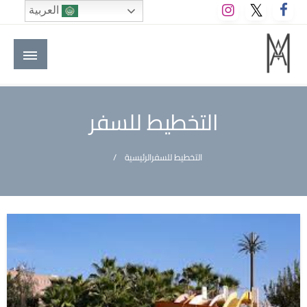
لتخطي
العربية
لى
لمحتوى
M A hotels | إم ايه هوتيلز
الموقع الأول للعاملين في الفنادق في العالم العربي
التخطيط للسفر
التخطيط للسفر
الرئيسية