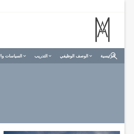
لتخطي
لى
لمحتوى
الموقع الأول للعاملين في الفنادق في العالم العربي
M A hotels | إم ايه هوتيلز
الرئيسية
الوصف الوظيفي
التدريب
السياسات وال