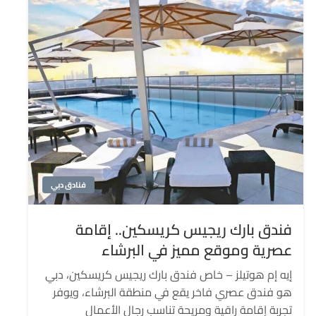
فنادق دبي
فندق بارك ريجيس كريسكين.. إقامة
عصرية وموقع مميز في البرشاء
إيه إم هوتيلز – خاص فندق بارك ريجيس كريسكين، دبي
هو فندق عصري فاخر يقع في منطقة البرشاء، ويوفر
تجربة إقامة راقية ومريحة تناسب رجال الأعمال