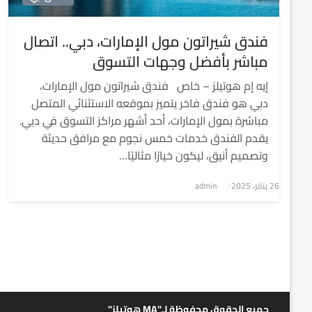
فندق شيراتون مول الإمارات، دبي.. اتصال
مباشر بأفضل وجهات التسوق
إيه إم هوتيلز – خاص فندق شيراتون مول الإمارات،
دبي هو فندق فاخر يتميز بموقعه الاستثنائي المتصل
مباشرة بمول الإمارات، أحد أشهر مراكز التسوق في دبي.
يقدم الفندق خدمات خمس نجوم مع مرافق حديثة
وتصميم أنيق، ليكون خيارًا مثاليًا…
نُشر
26 يناير، 2025
admin
في
جميع الحقوق محفوظة لـ"MA هوتيلز"