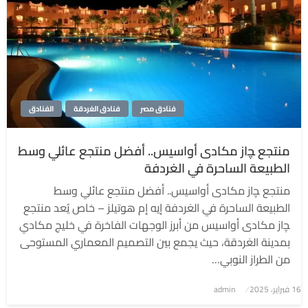
فنادق مصر
فنادق الغردقة
الفنادق
منتجع ﭽاز مكادى أواسيس.. أفضل منتجع عائلي وسط
الطبيعة الساحرة في الغردفة
منتجع ﭽاز مكادى أواسيس.. أفضل منتجع عائلي وسط
الطبيعة الساحرة في الغردفة إيه إم هوتيلز – خاص يُعد منتجع
ﭽاز مكادى أواسيس من أبرز الوجهات الفاخرة في خليج مكادي
بمدينة الغردقة، حيث يجمع بين التصميم المعماري المستوحى
من الطراز النوبي…
نُشر
16 فبراير، 2025
admin
في