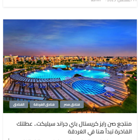
في
فنادق مصر
فنادق الغردقة
الفنادق
منتجع صن رايز كريستال باي جراند سيليكت.. عطلتك
الفاخرة تبدأ هنا في الغردقة