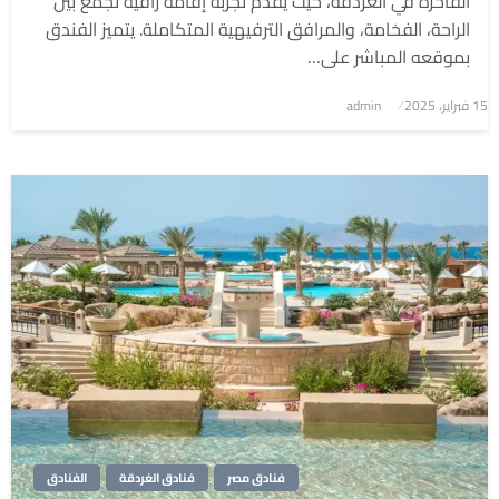
الفاخرة في الغردقة، حيث يقدم تجربة إقامة راقية تجمع بين
الراحة، الفخامة، والمرافق الترفيهية المتكاملة. يتميز الفندق
بموقعه المباشر على…
نُشر
15 فبراير، 2025
admin
في
فنادق مصر
فنادق الغردقة
الفنادق