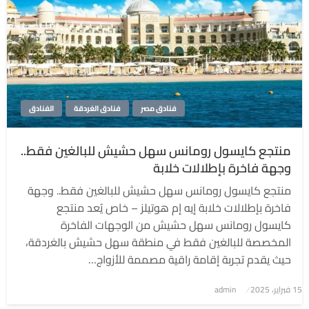
فنادق مصر
فنادق الغردقة
الفنادق
منتجع كايسول رومانس سهل حشيش للبالغين فقط..
وجهة فاخرة بإطلالات خلابة
منتجع كايسول رومانس سهل حشيش للبالغين فقط.. وجهة
فاخرة بإطلالات خلابة إيه إم هوتيلز – خاص يُعد منتجع
كايسول رومانس سهل حشيش من الوجهات الفاخرة
المخصصة للبالغين فقط في منطقة سهل حشيش بالغردقة،
حيث يقدم تجربة إقامة راقية مصممة للأزواج…
نُشر
15 فبراير، 2025
admin
في