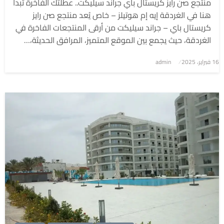
منتجع صن رايز كريستال باي جراند سيليكت.. عطلتك الفاخرة تبدأ
هنا في الغردقة إيه إم هوتيلز – خاص يُعد منتجع صن رايز
كريستال باي – جراند سيليكت من أرقى المنتجعات الفاخرة في
الغردقة، حيث يجمع بين الموقع المتميز، المرافق الحديثة،…
نُشر
16 فبراير، 2025
admin
في