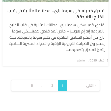
فندق كمبنسكي سوما باي.. عطلتك المثالية في قلب
الخليج بالغردقة
فندق كمبنسكي سوما باي.. عطلتك المثالية في قلب الخليج
بالغردقة إيه إم هوتيلز – خاص يُعد فندق كمبنسكي سوما
باي من أفخم الفنادق الفاخرة في خليج سوما بالغردقة، حيث
يجمع بين الضيافة الأوروبية الراقية والأجواء المصرية الساحرة.
يتميز الفندق بتصميمه…
نُشر
15 فبراير، 2025
admin
في
تعدد
صفحات
التالي
1
2
…
5
المقالات