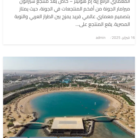
المعماري الرائع إيه إم هوتيلز – خاص يُعد منتجع شيراتون
ميرامار الجونة من أفخم المنتجعات في الجونة، حيث يمتاز
بتصميم معماري عالمي فريد يمزج بين الطراز العربي والنوبة
المصرية. يقع المنتجع على…
نُشر
16 فبراير، 2025
admin
في