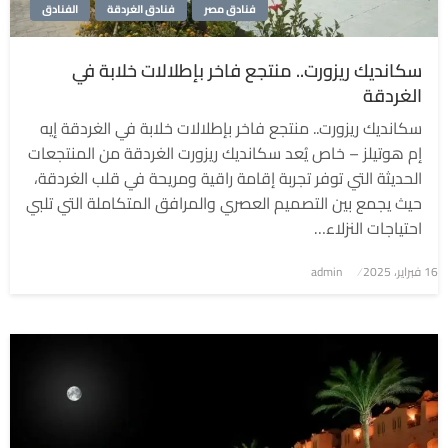
فنادق مصر
فنادق الغردقة
الفنادق
سكانديك ريزورت.. منتجع فاخر بإطلالات خلابة في
الغردقة
سكانديك ريزورت.. منتجع فاخر بإطلالات خلابة في الغردقة إيه
إم هوتيلز – خاص يُعد سكانديك ريزورت الغردقة من المنتجعات
الحديثة التي توفر تجربة إقامة راقية ومريحة في قلب الغردقة،
حيث يجمع بين التصميم العصري والمرافق المتكاملة التي تلبي
احتياجات النزلاء…
نُشر
16 فبراير، 2025
admin
في