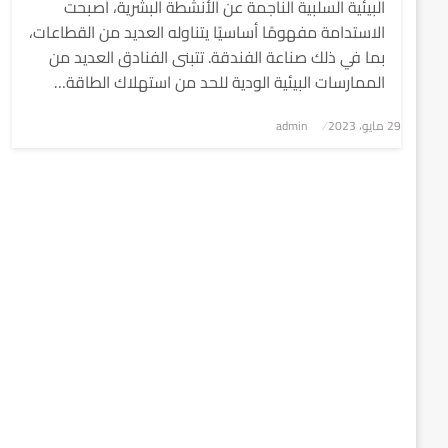
البيئية السلبية الناجمة عن الأنشطة البشرية، أصبحت
الاستدامة مفهومًا أساسيًا يتناوله العديد من القطاعات،
بما في ذلك صناعة الفندقة. تتبنى الفنادق العديد من
الممارسات البيئية الودية للحد من استهلاك الطاقة…
نُشر
29 مايو، 2023
admin
في