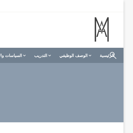
لتخطي
لى
لمحتوى
الموقع الأول للعاملين في الفنادق في العالم العربي
M A hotels | إم ايه هوتيلز
الرئيسية
الوصف الوظيفي
التدريب
السياسات وال