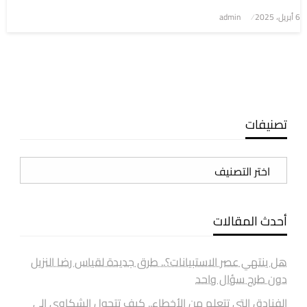
6 أبريل، 2025
نُشر
admin
في
تصنيفات
تصنيفات
أحدث المقالات
هل ينتهي عصر الاستبيانات؟.. طرق جديدة لقياس رضا النزيل
دون طرح سؤال واحد
الفنادق التي تتعلم من الأخطاء.. كيف تتحول الشكاوى إلى