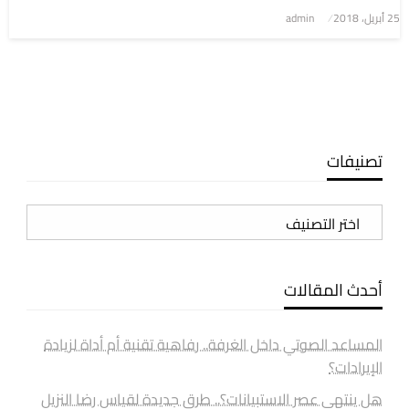
نُشر
25 أبريل، 2018
admin
في
تصنيفات
تصنيفات
أحدث المقالات
المساعد الصوتي داخل الغرفة.. رفاهية تقنية أم أداة لزيادة
الإيرادات؟
هل ينتهي عصر الاستبيانات؟.. طرق جديدة لقياس رضا النزيل