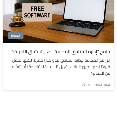
المدونة
برامج “إدارة الفنادق المجانية”.. هل تستحق التجربة؟
البرامج المجانية لإدارة الفنادق تبدو خيارًا مغريًا، لكنها تحمل
قيودًا تظهر بمرور الوقت.. فهل تناسب فندقك حقًا أم تؤخّره
عن التقدّم؟
نُشر
14 مايو، 2025
admin
في