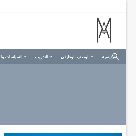
لتخطي
لى
لمحتوى
الموقع الأول للعاملين في الفنادق في العالم العربي
M A hotels | إم ايه هوتيلز
الرئيسية
الوصف الوظيفي
التدريب
السياسات وال