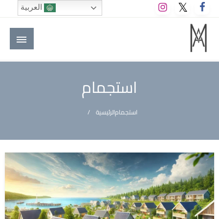
لتخطي
العربية
لى
لمحتوى
M A hotels | إم ايه هوتيلز
الموقع الأول للعاملين في الفنادق في العالم العربي
استجمام
استجمام
الرئيسية