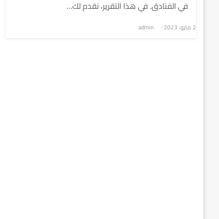
في الفنادق. في هذا التقرير، نقدم لك…
2 مايو، 2023
نُشر
admin
في