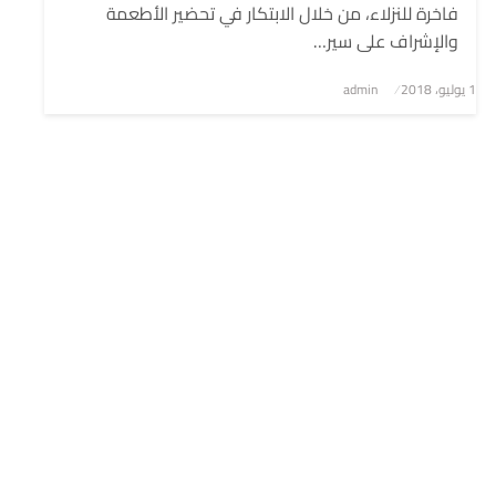
فاخرة للنزلاء، من خلال الابتكار في تحضير الأطعمة
والإشراف على سير…
1 يوليو، 2018
نُشر
admin
في