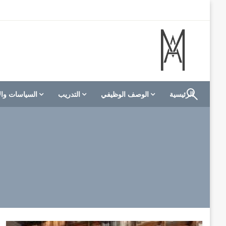
لتخطي
لى
لمحتوى
الموقع الأول للعاملين في الفنادق في العالم العربي
M A hotels | إم ايه هوتيلز
الرئيسية
الوصف الوظيفي
التدريب
السياسات وال