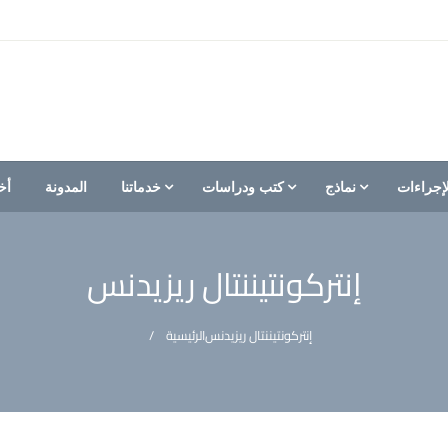
إجراءات
نماذج
كتب ودراسات
خدماتنا
المدونة
أخ
إنتركونتيننتال ريزيدنس
إنتركونتيننتال ريزيدنس
الرئيسية