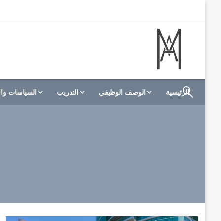
لتخطي
لى
لمحتوى
الموقع الأول للعاملين في الفنادق في العالم العربي
M A hotels | إم ايه هوتيلز
الرئيسية
الوصف الوظيفي
التدريب
السياسات وال