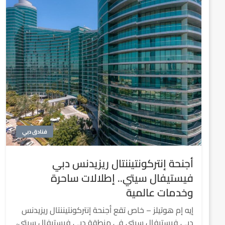
فنادق دبي
أجنحة إنتركونتيننتال ريزيدنس دبي
فيستيفال سيتي.. إطلالات ساحرة
وخدمات عالمية
إيه إم هوتيلز – خاص تقع أجنحة إنتركونتيننتال ريزيدنس
دبي فيستيفال سيتي في منطقة دبي فيستيفال سيتي،