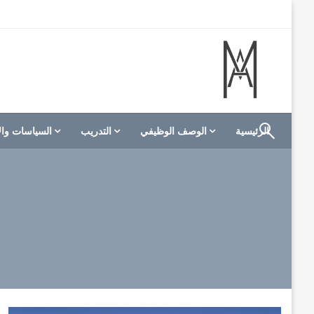
لتخطي
لى
لمحتوى
الموقع الأول للعاملين في الفنادق في العالم العربي
M A hotels | إم ايه هوتيلز
الرئيسية
الوصف الوظيفي
التدريب
السياسات وال