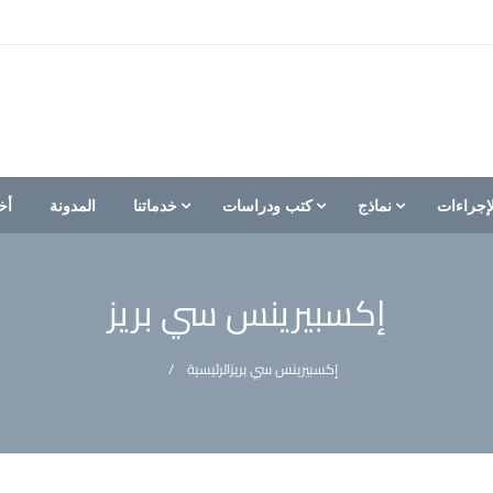
إجراءات
نماذج
كتب ودراسات
خدماتنا
المدونة
أخ
إكسبيرينس سي بريز
إكسبيرينس سي بريز
الرئيسية