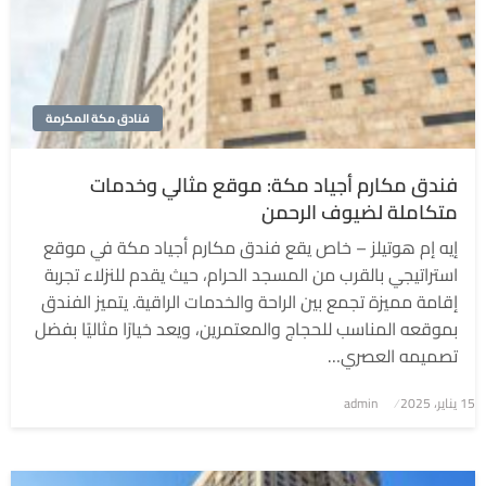
فنادق مكة المكرمة
فندق مكارم أجياد مكة: موقع مثالي وخدمات
متكاملة لضيوف الرحمن
إيه إم هوتيلز – خاص يقع فندق مكارم أجياد مكة في موقع
استراتيجي بالقرب من المسجد الحرام، حيث يقدم للنزلاء تجربة
إقامة مميزة تجمع بين الراحة والخدمات الراقية. يتميز الفندق
بموقعه المناسب للحجاج والمعتمرين، ويعد خيارًا مثاليًا بفضل
تصميمه العصري…
نُشر
15 يناير، 2025
admin
في