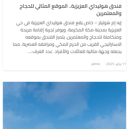
فندق هوليداي العزيزية.. الموقع المثالي للحجاج
والمعتمرين
إيه إم هوتيلز – خاص يقع فندق هوليداي العزيزية في حي
العزيزية بمدينة مكة المكرمة، ويوفر تجربة إقامة مريحة
ومتكاملة للحجاج والمعتمرين. يتميز الفندق بموقعه
الاستراتيجي القريب من الحرم المكي ومرافقه العصرية، مما
يجعله وجهة مثالية للعائلات والأفراد. عدد الغرف:…
نُشر
11 يناير، 2025
admin
في