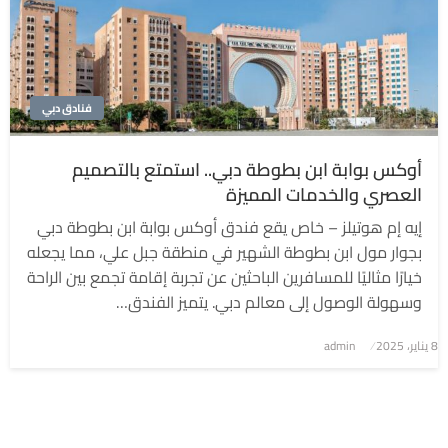
فنادق دبي
أوكس بوابة ابن بطوطة دبي.. استمتع بالتصميم
العصري والخدمات المميزة
إيه إم هوتيلز – خاص يقع فندق أوكس بوابة ابن بطوطة دبي
بجوار مول ابن بطوطة الشهير في منطقة جبل علي، مما يجعله
خيارًا مثاليًا للمسافرين الباحثين عن تجربة إقامة تجمع بين الراحة
وسهولة الوصول إلى معالم دبي. يتميز الفندق…
8 يناير، 2025
نُشر
admin
في