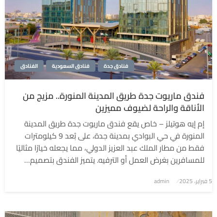
فنادق جدة
فنادق السعودية
الفنادق
فندق ماريوت جدة طريق المدينة المنورة.. مزيج من
الأناقة والراحة لضيوف مميزين
إم إيه هوتيلز – خاص يقع فندق ماريوت جدة طريق المدينة
المنورة في حي البوادي بمدينة جدة، على بُعد 9 كيلومترات
فقط من مطار الملك عبد العزيز الدولي، مما يجعله خيارًا مثاليًا
للمسافرين بغرض العمل أو الترفيه. يتميز الفندق بتصميم…
5 فبراير، 2025
نُشر
admin
في